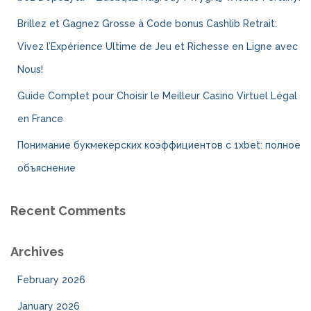
Brillez et Gagnez Grosse à Code bonus Cashlib Retrait:
Vivez l’Expérience Ultime de Jeu et Richesse en Ligne avec
Nous!
Guide Complet pour Choisir le Meilleur Casino Virtuel Légal
en France
Понимание букмекерских коэффициентов с 1xbet: полное
объяснение
Recent Comments
Archives
February 2026
January 2026